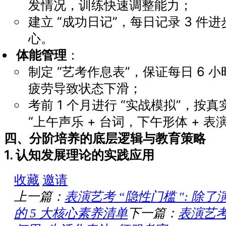
发情况，训练快速调整能力；
建立 “成功日记”，每日记录 3 件
心。
体能管理
：
制定 “艺考作息表”，保证每日 6 
疲劳导致状态下滑；
考前 1 个月进行 “实战模拟”，按
“上午声乐 + 台词，下午形体 + 表
四、分阶培养的底层逻辑与教育策略
1. 认知发展理论的实践应用
收藏
邀请
上一篇：
表演艺考 “隐性门槛 ": 除
的 5 大核心素养清单
下一篇：
表演艺考