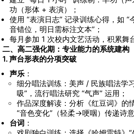
功（形体 + 表演）；
使用 “表演日志” 记录训练心得，如 
音错位，明日需标注文本”；
每月参加 1 次校内文艺活动，积累舞
二、高二强化期：专业能力的系统建构
1. 声台形表的分项突破
声乐
：
细分唱法训练：美声 / 民族唱法学习
吸”，流行唱法研究 “气声” 运用；
作品深度解读：分析《红豆词》的
“音色变化”（轻柔→哽咽）传递诗
台词
：
戏剧独白训练：选择《哈姆雷特》“