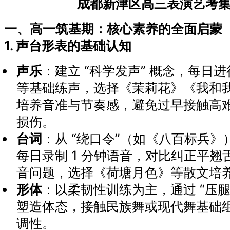
成都新津区高三表演艺考
一、高一筑基期：核心素养的全面启蒙
1. 声台形表的基础认知
声乐
：建立 “科学发声” 概念，每日进行
等基础练声，选择《茉莉花》《我和
培养音准与节奏感，避免过早接触高
损伤。
台词
：从 “绕口令”（如《八百标兵
每日录制 1 分钟语音，对比纠正平
音问题，选择《荷塘月色》等散文培
形体
：以柔韧性训练为主，通过 “压腿”
塑造体态，接触民族舞或现代舞基础
调性。