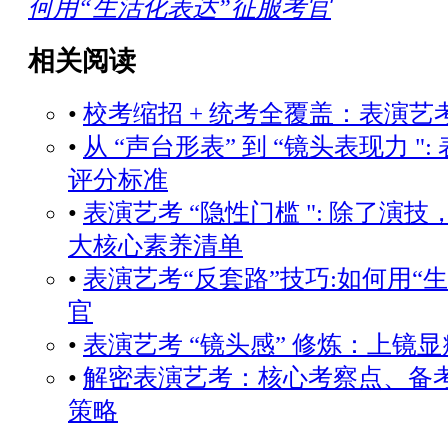
何用“生活化表达”征服考官
相关阅读
•
校考缩招 + 统考全覆盖：表演艺
•
从 “声台形表” 到 “镜头表现力 "
评分标准
•
表演艺考 “隐性门槛 ": 除了演技
大核心素养清单
•
表演艺考“反套路”技巧:如何用“
官
•
表演艺考 “镜头感” 修炼：上镜
•
解密表演艺考：核心考察点、备
策略