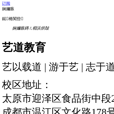
订阅
娴嬭瘯
鐑棬闃呰
娴嬭瘯
鏄ㄦ棩浜烘皵
艺道教育
艺以载道 | 游于艺 | 志于
校区地址：
太原市迎泽区食品街中段2
成都市温江区文化路178